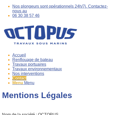
Nos plongeurs sont opérationnels 24h/7j. Contactez-
nous au
06 30 38 57 46
Accueil
Renflouage de bateau
Travaux portuaires
Travaux environnementaux
Nos interventions
Contact
Menu
Menu
Mentions Légales
Nom de la société : OCTOPUS