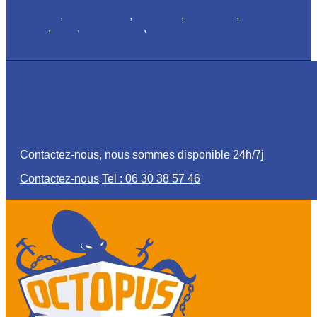
Cannes
,
Saint Tropez
,
Marseille
,
Martigues
,
La Grande
Motte
,
Sète
,
Le Barcarès
,
Bouches du Rhône
Vous recherchez une entreprise
pour Entreprise renflouement bateau à Port S
Louis du Rhône ?
Contactez-nous, nous sommes disponible 24h/7j
Contactez-nous
Tel : 06 30 38 57 46