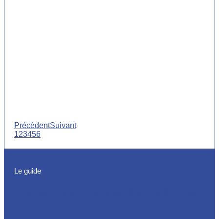
Précédent
Suivant
1
2
3
4
5
6
Le guide
Démarches et conseils pratiques