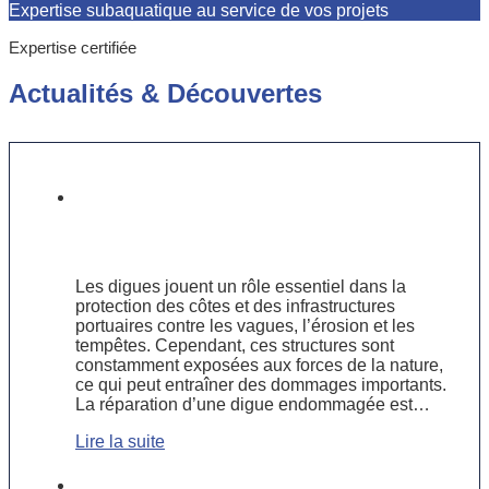
Expertise subaquatique au service de vos projets
Expertise certifiée
Actualités
&
Découvertes
Étude de cas : Réparation d’une
digue endommagée grâce à des
techniques sous-marines avancées
Les digues jouent un rôle essentiel dans la
protection des côtes et des infrastructures
portuaires contre les vagues, l’érosion et les
tempêtes. Cependant, ces structures sont
constamment exposées aux forces de la nature,
ce qui peut entraîner des dommages importants.
La réparation d’une digue endommagée est…
Lire la suite
Travaux fluviaux : enjeux et solutions