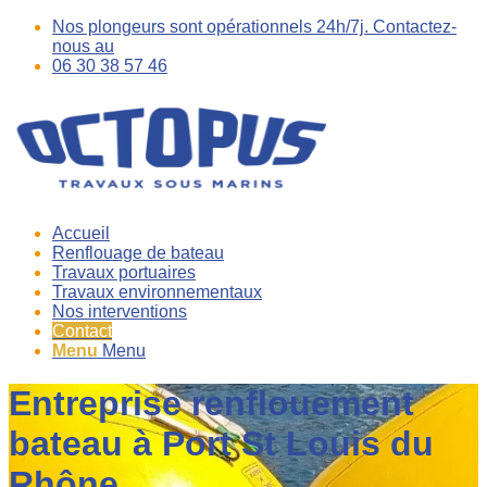
Nos plongeurs sont opérationnels 24h/7j. Contactez-
nous au
06 30 38 57 46
Accueil
Renflouage de bateau
Travaux portuaires
Travaux environnementaux
Nos interventions
Contact
Menu
Menu
Entreprise renflouement
bateau à Port St Louis du
Rhône