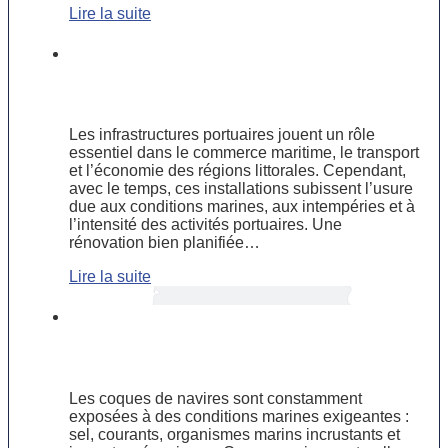
Lire la suite
Les étapes clés d’une rénovation
d’infrastructures portuaires
vieillissantes
Les infrastructures portuaires jouent un rôle
essentiel dans le commerce maritime, le transport
et l’économie des régions littorales. Cependant,
avec le temps, ces installations subissent l’usure
due aux conditions marines, aux intempéries et à
l’intensité des activités portuaires. Une
rénovation bien planifiée…
Lire la suite
Inspection et entretien des coques de
navires : un impératif pour prolonger
leur durée de vie entretien
Les coques de navires sont constamment
exposées à des conditions marines exigeantes :
sel, courants, organismes marins incrustants et