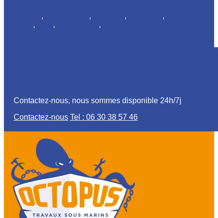
Cannes
,
Saint Tropez
,
Marseille
,
Martigues
,
La Grande
Motte
,
Sète
,
Le Barcarès
,
Bouches du Rhône
Vous recherchez une entreprise pour Prix
renflouage bateau à Port St Louis du Rhône ?
Contactez-nous, nous sommes disponible 24h/7j
Contactez-nous
Tel : 06 30 38 57 46