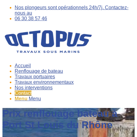
Nos plongeurs sont opérationnels 24h/7j. Contactez-
nous au
06 30 38 57 46
Accueil
Renflouage de bateau
Travaux portuaires
Travaux environnementaux
Nos interventions
Contact
Menu
Menu
Prix renflouage bateau à
Port St Louis du Rhône