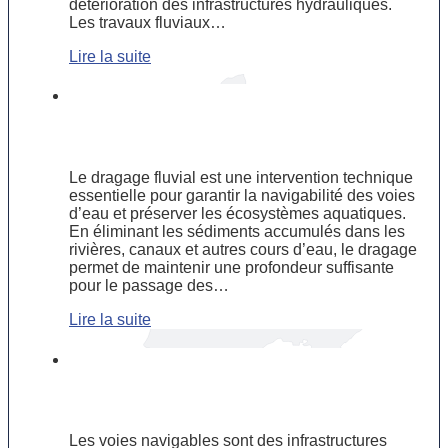
détérioration des infrastructures hydrauliques.
Les travaux fluviaux…
Lire la suite
Dragage fluvial : pourquoi est-il
crucial pour le transport et
l’environnement ?
Le dragage fluvial est une intervention technique
essentielle pour garantir la navigabilité des voies
d’eau et préserver les écosystèmes aquatiques.
En éliminant les sédiments accumulés dans les
rivières, canaux et autres cours d’eau, le dragage
permet de maintenir une profondeur suffisante
pour le passage des…
Lire la suite
Préserver les voies navigables :
enjeux et solutions des travaux
fluviaux
Les voies navigables sont des infrastructures