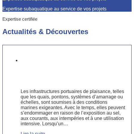
Expertise subaquatique au service de vos projets
Expertise certifiée
Actualités
&
Découvertes
Réparer ou remplacer ? Guide
pratique pour l’entretien des
infrastructures portuaires de
plaisance
Les infrastructures portuaires de plaisance, telles
que les quais, pontons, systèmes d’amarrage ou
échelles, sont soumises à des conditions
marines exigeantes. Avec le temps, elles peuvent
s’endommager en raison de l’exposition au sel,
aux courants, aux intempéries et à une utilisation
intensive. Lorsqu’un…
Lire la suite