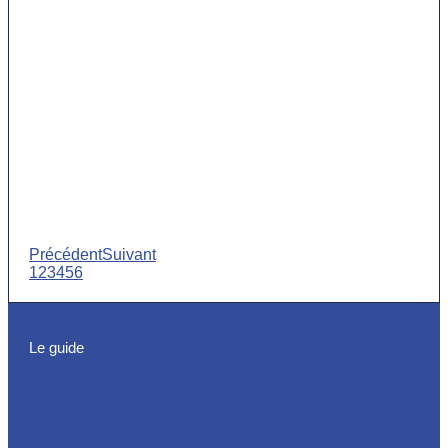
Précédent
Suivant
1
2
3
4
5
6
Le guide
Optimiser la prise en charge des
coûts