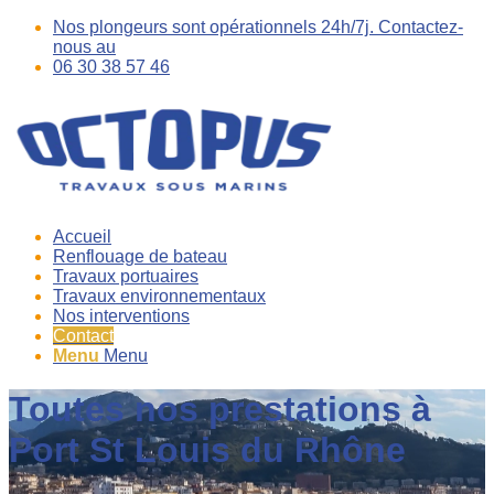
Nos plongeurs sont opérationnels 24h/7j. Contactez-
nous au
06 30 38 57 46
Accueil
Renflouage de bateau
Travaux portuaires
Travaux environnementaux
Nos interventions
Contact
Menu
Menu
Toutes nos prestations à
Port St Louis du Rhône