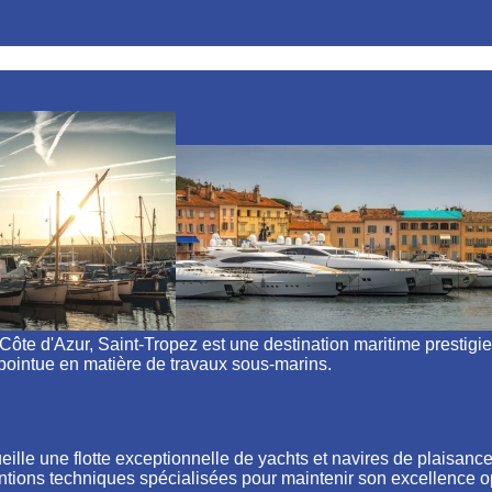
te d'Azur, Saint-Tropez est une destination maritime prestigie
pointue en matière de travaux sous-marins.
ueille une flotte exceptionnelle de yachts et navires de plaisance
ntions techniques spécialisées pour maintenir son excellence o