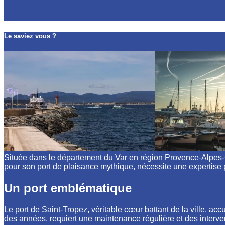
Le saviez vous ?
Située dans le département du Var en région Provence-Alpes-Cô
pour son port de plaisance mythique, nécessite une expertise 
Un port emblématique
Le port de Saint-Tropez, véritable cœur battant de la ville, acc
des années, requiert une maintenance régulière et des interve