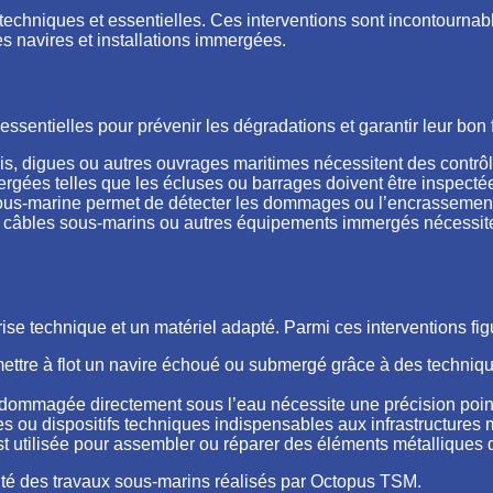
techniques et essentielles. Ces interventions sont incontournables
s navires et installations immergées.
ssentielles pour prévenir les dégradations et garantir leur bon
uais, digues ou autres ouvrages maritimes nécessitent des contrô
gées telles que les écluses ou barrages doivent être inspectées 
 sous-marine permet de détecter les dommages ou l’encrassement
s, câbles sous-marins ou autres équipements immergés nécessiten
se technique et un matériel adapté. Parmi ces interventions figu
emettre à flot un navire échoué ou submergé grâce à des techniq
ndommagée directement sous l’eau nécessite une précision point
es ou dispositifs techniques indispensables aux infrastructures 
t utilisée pour assembler ou réparer des éléments métalliques 
icité des travaux sous-marins réalisés par Octopus TSM.