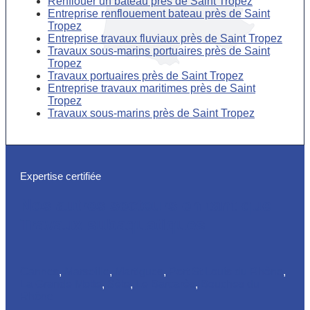
Renflouer un bateau près de Saint Tropez
Entreprise renflouement bateau près de Saint
Tropez
Entreprise travaux fluviaux près de Saint Tropez
Travaux sous-marins portuaires près de Saint
Tropez
Travaux portuaires près de Saint Tropez
Entreprise travaux maritimes près de Saint
Tropez
Travaux sous-marins près de Saint Tropez
Expertise certifiée
Nos autres secteurs en tant que
Travaux subaquatiques
Cannes
,
Marseille
,
Martigues
,
Port St Louis du Rhône
,
La Grande Motte
,
Sète
,
Le Barcarès
,
Bouches du
Rhône