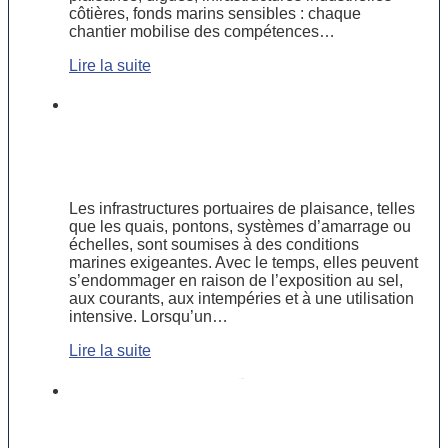
côtières, fonds marins sensibles : chaque
chantier mobilise des compétences…
Lire la suite
Réparer ou remplacer ? Guide
pratique pour l’entretien des
infrastructures portuaires de
plaisance
Les infrastructures portuaires de plaisance, telles
que les quais, pontons, systèmes d’amarrage ou
échelles, sont soumises à des conditions
marines exigeantes. Avec le temps, elles peuvent
s’endommager en raison de l’exposition au sel,
aux courants, aux intempéries et à une utilisation
intensive. Lorsqu’un…
Lire la suite
Préserver les voies navigables :
enjeux et solutions des travaux
fluviaux