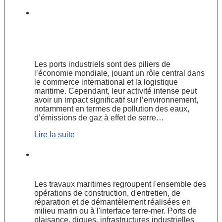
Comment les ports industriels
s’adaptent aux exigences
environnementales grâce aux travaux
maritimes ?
Les ports industriels sont des piliers de
l’économie mondiale, jouant un rôle central dans
le commerce international et la logistique
maritime. Cependant, leur activité intense peut
avoir un impact significatif sur l’environnement,
notamment en termes de pollution des eaux,
d’émissions de gaz à effet de serre…
Lire la suite
Travaux maritimes : types, domaines
d’intervention et compétences clés
Les travaux maritimes regroupent l'ensemble des
opérations de construction, d'entretien, de
réparation et de démantèlement réalisées en
milieu marin ou à l'interface terre-mer. Ports de
plaisance, digues, infrastructures industrielles