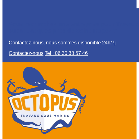
Vous recherchez une entreprise pour Travaux
subaquatiques près de Saint Tropez ?
Contactez-nous, nous sommes disponible 24h/7j
Contactez-nous
Tel : 06 30 38 57 46