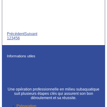
Précédent
Suivant
1
2
3
4
5
6
Informations utiles
Déroulement d’une intervention
subaquatique
Une opération professionnelle en milieu subaquatique
suit plusieurs étapes clés qui assurent son bon
déroulement et sa réussite.
Préparation