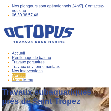
Nos plongeurs sont opérationnels 24h/7j. Contactez-
nous au
06 30 38 57 46
Accueil
Renflouage de bateau
Travaux portuaires
Travaux environnementaux
Nos interventions
Contact
Menu
Menu
Travaux subaquatiques
près de Saint Tropez