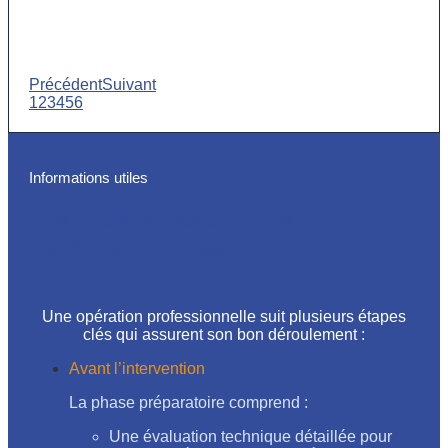
Précédent
Suivant
1
2
3
4
5
6
Informations utiles
Les étapes essentielles d’un
renflouage réussi
Une opération professionnelle suit plusieurs étapes
clés qui assurent son bon déroulement :
Avant l’intervention
La phase préparatoire comprend :
Une évaluation technique détaillée pour