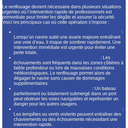
Le renflouage devient nécessaire dans plusieurs situations
urgentes où l’intervention rapide de professionnels est
primordiale pour limiter les dégâts et assurer la sécurité.
Voici les principaux cas où cette opération s’impose :
Suite à un naufrage ou une voie d’eau importante
:
Lorsqu’un navire subit une avarie majeure entraînant
une voie d’eau, il risque de sombrer rapidement. Une
intervention immédiate est urgente pour éviter une
perte totale.
Après un échouement sur un haut-fond
: Les
échouements sont fréquents dans les zones côtières à
faible profondeur ou lors de mauvaises conditions
météorologiques. Le renflouage permet alors de
dégager le navire sans causer de dommages
supplémentaires.
En cas de submersion dans un port
: Un bateau
partiellement ou totalement submergé dans un port
peut obstruer les voies navigables et représenter un
danger pour les autres usagers.
Suite à des conditions météorologiques extrêmes
:
Les tempêtes ou vents violents peuvent entraîner des
chavirements ou des échouements nécessitant une
intervention rapide.