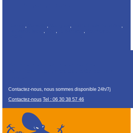
Renflouer un bateau
Cannes
,
Marseille
,
Martigues
,
Port St Louis du Rhône
,
La Grande Motte
,
Sète
,
Le Barcarès
,
Bouches du
Rhône
Vous recherchez une entreprise
pour Renflouer un bateau près de Saint
Tropez ?
Contactez-nous, nous sommes disponible 24h/7j
Contactez-nous
Tel : 06 30 38 57 46