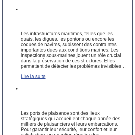
Pourquoi les inspections sous-
marines sont essentielles pour la
sécurité des infrastructures maritimes
Les infrastructures maritimes, telles que les
quais, les digues, les pontons ou encore les
coques de navires, subissent des contraintes
importantes dues aux conditions marines. Les
inspections sous-marines jouent un rôle crucial
dans la préservation de ces structures. Elles
permettent de détecter les problèmes invisibles…
Lire la suite
Entretien des ports de plaisance :
garantir la sécurité et l’attractivité
pour les plaisanciers
Les ports de plaisance sont des lieux
stratégiques qui accueillent chaque année des
milliers de plaisanciers et leurs embarcations.
Pour garantir leur sécurité, leur confort et leur
satisfaction, un entretien régulier des