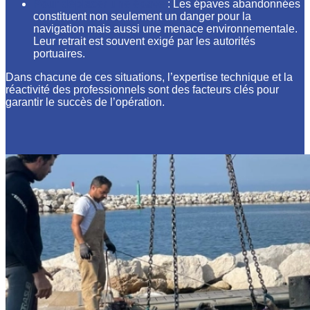
Pour déplacer une épave
: Les épaves abandonnées
constituent non seulement un danger pour la
navigation mais aussi une menace environnementale.
Leur retrait est souvent exigé par les autorités
portuaires.
Dans chacune de ces situations, l’expertise technique et la
réactivité des professionnels sont des facteurs clés pour
garantir le succès de l’opération.