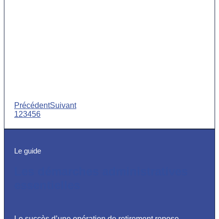
Précédent
Suivant
1
2
3
4
5
6
Le guide
Les démarches administratives
essentielles
Le succès d’une opération de retirement repose