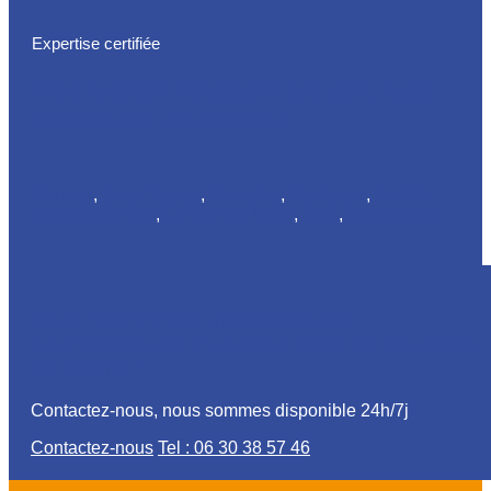
Expertise certifiée
Nos autres secteurs en tant que
Renflouer un bateau
Cannes
,
Saint Tropez
,
Marseille
,
Martigues
,
Port St
Louis du Rhône
,
La Grande Motte
,
Sète
,
Le Barcarès
Vous recherchez une entreprise
pour Renflouer un bateau dans les Bouches
du Rhône ?
Contactez-nous, nous sommes disponible 24h/7j
Contactez-nous
Tel : 06 30 38 57 46