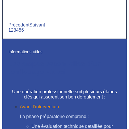
Précédent
Suivant
1
2
3
4
5
6
Informations utiles
Les étapes essentielles d’un
renflouage réussi
Une opération professionnelle suit plusieurs étapes
clés qui assurent son bon déroulement :
Avant l’intervention
La phase préparatoire comprend :
Une évaluation technique détaillée pour