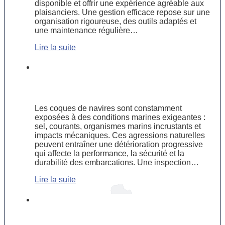
disponible et offrir une expérience agréable aux
plaisanciers. Une gestion efficace repose sur une
organisation rigoureuse, des outils adaptés et
une maintenance régulière…
Lire la suite
Inspection et entretien des coques de
navires : un impératif pour prolonger
leur durée de vie entretien
Les coques de navires sont constamment
exposées à des conditions marines exigeantes :
sel, courants, organismes marins incrustants et
impacts mécaniques. Ces agressions naturelles
peuvent entraîner une détérioration progressive
qui affecte la performance, la sécurité et la
durabilité des embarcations. Une inspection…
Lire la suite
Travaux maritimes : types, domaines
d’intervention et compétences clés