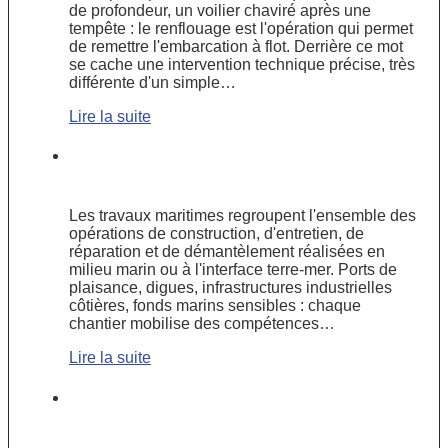
de profondeur, un voilier chaviré après une
tempête : le renflouage est l'opération qui permet
de remettre l'embarcation à flot. Derrière ce mot
se cache une intervention technique précise, très
différente d'un simple…
Lire la suite
Travaux maritimes : types, domaines
d’intervention et compétences clés
Les travaux maritimes regroupent l'ensemble des
opérations de construction, d'entretien, de
réparation et de démantèlement réalisées en
milieu marin ou à l'interface terre-mer. Ports de
plaisance, digues, infrastructures industrielles
côtières, fonds marins sensibles : chaque
chantier mobilise des compétences…
Lire la suite
Installation de pontons flottants : une
solution pratique pour les ports de
plaisance modernes