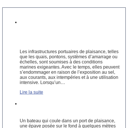
Réparer ou remplacer ? Guide
pratique pour l’entretien des
infrastructures portuaires de
plaisance
Les infrastructures portuaires de plaisance, telles
que les quais, pontons, systèmes d’amarrage ou
échelles, sont soumises à des conditions
marines exigeantes. Avec le temps, elles peuvent
s’endommager en raison de l’exposition au sel,
aux courants, aux intempéries et à une utilisation
intensive. Lorsqu’un…
Lire la suite
Renflouage de bateau : définition,
étapes et ce qu’il faut savoir
Un bateau qui coule dans un port de plaisance,
une épave posée sur le fond à quelques mètres