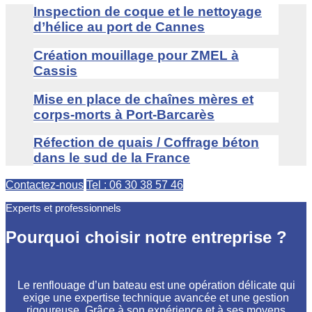
Inspection de coque et le nettoyage
d’hélice au port de Cannes
Création mouillage pour ZMEL à
Cassis
Mise en place de chaînes mères et
corps-morts à Port-Barcarès
Réfection de quais / Coffrage béton
dans le sud de la France
Contactez-nous
Tel : 06 30 38 57 46
Experts et professionnels
Pourquoi choisir notre entreprise ?
Le renflouage d’un bateau est une opération délicate qui
exige une expertise technique avancée et une gestion
rigoureuse. Grâce à son expérience et à ses moyens