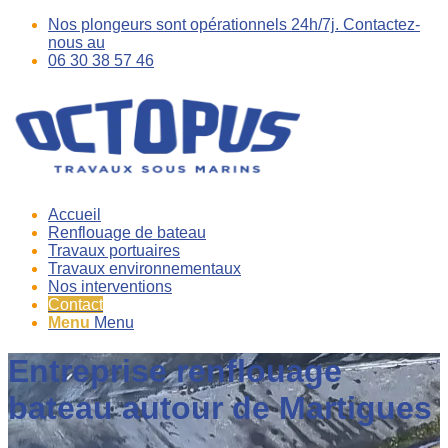
Nos plongeurs sont opérationnels 24h/7j. Contactez-
nous au
06 30 38 57 46
Accueil
Renflouage de bateau
Travaux portuaires
Travaux environnementaux
Nos interventions
Contact
Menu
Menu
Entreprise renflouage
bateau autour de Martigues