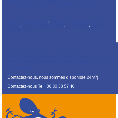
Entreprise renflouage bateau
Cannes
,
Saint Tropez
,
Marseille
,
Port St Louis du
Rhône
,
La Grande Motte
,
Sète
,
Le Barcarès
,
Bouches
du Rhône
Vous recherchez une entreprise
pour Entreprise renflouage bateau autour de
Martigues ?
Contactez-nous, nous sommes disponible 24h/7j
Contactez-nous
Tel : 06 30 38 57 46