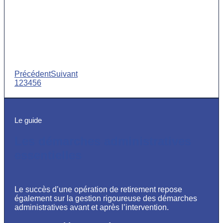
Précédent
Suivant
1
2
3
4
5
6
Le guide
Les démarches administratives
essentielles
Le succès d’une opération de retirement repose
également sur la gestion rigoureuse des démarches
administratives avant et après l’intervention.