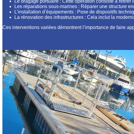
Le dragage portuaire : Cette opération consiste à retirer
Les réparations sous-marines : Réparer une structure e
L’installation d’équipements : Pose de dispositifs techn
La rénovation des infrastructures : Cela inclut la modern
Ces interventions variées démontrent l’importance de faire a