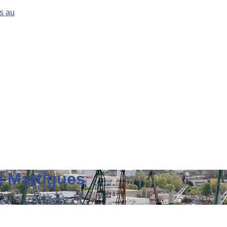
s au
e Martigues