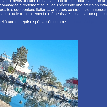
 les sédiments accumulés dans le fond du port pour maintenir une
ndommagée directement sous l’eau nécessite une précision extr
iques tels que pontons flottants, ancrages ou pipelines immergés
isation ou le remplacement d’éléments vieillissants pour optimis
ppel à une entreprise spécialisée comme
Octopus TSM pour garant