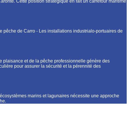
aronte. Cette position stratégique en fait un carrefour maritime
 de pêche de Carro - Les installations industrialo-portuaires de
de plaisance et de la pêche professionnelle génère des
lière pour assurer la sécurité et la pérennité des
es écosystèmes marins et lagunaires nécessite une approche
he.