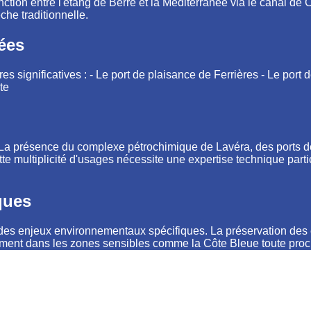
ction entre l'étang de Berre et la Méditerranée via le canal de C
êche traditionnelle.
iées
res significatives : - Le port de plaisance de Ferrières - Le port
te
té. La présence du complexe pétrochimique de Lavéra, des ports 
 multiplicité d'usages nécessite une expertise technique particu
ques
rée des enjeux environnementaux spécifiques. La préservation d
rement dans les zones sensibles comme la Côte Bleue toute proc