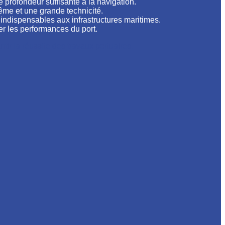
 profondeur suffisante à la navigation.
ême et une grande technicité.
 indispensables aux infrastructures maritimes.
er les performances du port.
ir la réussite des travaux portuaires.