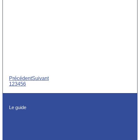
Précédent
Suivant
1
2
3
4
5
6
Le guide
Optimiser la prise en charge des
coûts