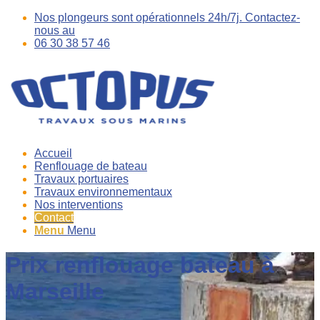
Nos plongeurs sont opérationnels 24h/7j. Contactez-
nous au
06 30 38 57 46
Accueil
Renflouage de bateau
Travaux portuaires
Travaux environnementaux
Nos interventions
Contact
Menu
Menu
Prix renflouage bateau à
Marseille