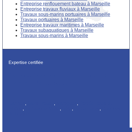
Entreprise renflouement bateau à Marseille
Entreprise travaux fluviaux à Marseille
Travaux sous-marins portuaires à Marseille
Travaux portuaires à Marseille
Entreprise travaux maritimes à Marseille
Travaux subaquatiques à Marseille
Travaux sous-marins à Marseille
Expertise certifiée
Nos autres secteurs en tant que
Prix renflouage bateau
Cannes
,
Saint Tropez
,
Martigues
,
Port St Louis du
Rhône
,
La Grande Motte
,
Sète
,
Le Barcarès
,
Bouches
du Rhône