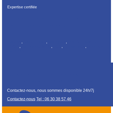
Expertise certifiée
Nos autres secteurs en tant que
Renflouer un bateau
Cannes
,
Saint Tropez
,
Martigues
,
Port St Louis du
Rhône
,
La Grande Motte
,
Sète
,
Le Barcarès
,
Bouches
du Rhône
Vous recherchez une entreprise
pour Renflouer un bateau à Marseille ?
Contactez-nous, nous sommes disponible 24h/7j
Contactez-nous
Tel : 06 30 38 57 46