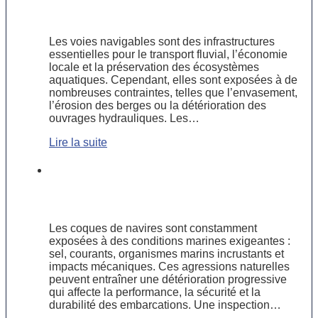
fluviaux
Les voies navigables sont des infrastructures
essentielles pour le transport fluvial, l’économie
locale et la préservation des écosystèmes
aquatiques. Cependant, elles sont exposées à de
nombreuses contraintes, telles que l’envasement,
l’érosion des berges ou la détérioration des
ouvrages hydrauliques. Les…
Lire la suite
Inspection et entretien des coques de
navires : un impératif pour prolonger
leur durée de vie entretien
Les coques de navires sont constamment
exposées à des conditions marines exigeantes :
sel, courants, organismes marins incrustants et
impacts mécaniques. Ces agressions naturelles
peuvent entraîner une détérioration progressive
qui affecte la performance, la sécurité et la
durabilité des embarcations. Une inspection…