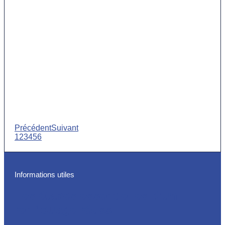
Précédent
Suivant
1
2
3
4
5
6
Informations utiles
Les étapes essentielles d’un
renflouage réussi