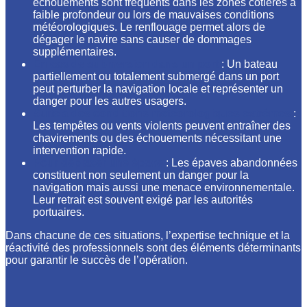
échouements sont fréquents dans les zones côtières à
faible profondeur ou lors de mauvaises conditions
météorologiques. Le renflouage permet alors de
dégager le navire sans causer de dommages
supplémentaires.
En cas de submersion dans un port
: Un bateau
partiellement ou totalement submergé dans un port
peut perturber la navigation locale et représenter un
danger pour les autres usagers.
Suite à des conditions météorologiques extrêmes
:
Les tempêtes ou vents violents peuvent entraîner des
chavirements ou des échouements nécessitant une
intervention rapide.
Pour déplacer une épave
: Les épaves abandonnées
constituent non seulement un danger pour la
navigation mais aussi une menace environnementale.
Leur retrait est souvent exigé par les autorités
portuaires.
Dans chacune de ces situations, l’expertise technique et la
réactivité des professionnels sont des éléments déterminants
pour garantir le succès de l’opération.