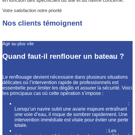
en fonction des spécificités du site et du navire concerné.
Votre satisfaction notre priorité
Nos clients témoignent
Agir au plus vite
Quand faut-il renflouer un bateau ?
Le renflouage devient nécessaire dans plusieurs situations
délicates où l’intervention rapide de professionnels est
essentielle pour limiter les dégâts et assurer la sécurité. Voici
les principaux cas où cette opération s’impose :
Suite à un naufrage ou une voie d’eau importante
:
Lorsqu’un navire subit une avarie majeure entraînant
une voie d’eau, il risque de sombrer rapidement. Une
intervention immédiate est vitale pour éviter une perte
totale.
Après un échouement sur un haut-fond
: Les