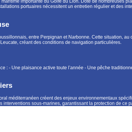
 maritime importante du Golfe du Lion. Doté de nombreuses places
llations portuaires nécessitent un entretien régulier et des int
use
 roussillonnais, entre Perpignan et Narbonne. Cette situation, au
s-Leucate, créant des conditions de navigation particulières.
nce : - Une plaisance active toute l'année - Une pêche tradition
iers
ittoral méditerranéen créent des enjeux environnementaux spéci
 interventions sous-marines, garantissant la protection de ce p