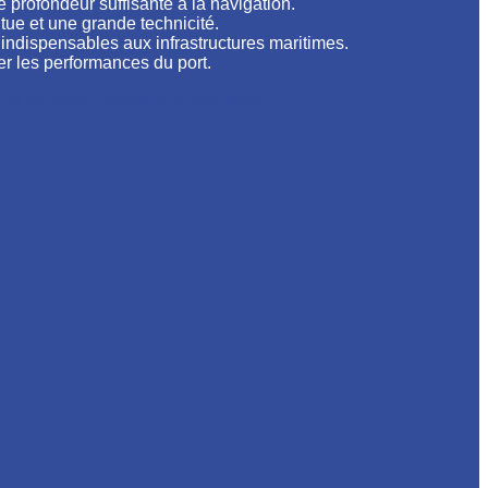
 profondeur suffisante à la navigation.
ue et une grande technicité.
 indispensables aux infrastructures maritimes.
er les performances du port.
la réussite des travaux portuaires.