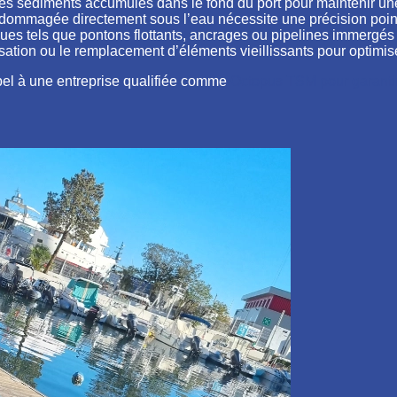
 les sédiments accumulés dans le fond du port pour maintenir une
ndommagée directement sous l’eau nécessite une précision point
iques tels que pontons flottants, ancrages ou pipelines immergés
isation ou le remplacement d’éléments vieillissants pour optimis
ppel à une entreprise qualifiée comme
Octopus TSM pour garantir 