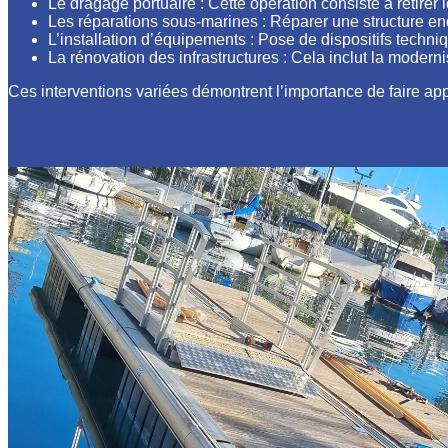
Le dragage portuaire : Cette opération consiste à retirer
Les réparations sous-marines : Réparer une structure e
L’installation d’équipements : Pose de dispositifs techn
La rénovation des infrastructures : Cela inclut la modern
Ces interventions variées démontrent l’importance de faire a