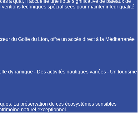
 à quai, il accueille une flotte significative de bateaux de
erventions techniques spécialisées pour maintenir leur qualité
 cœur du Golfe du Lion, offre un accès direct à la Méditerranée
nelle dynamique - Des activités nautiques variées - Un tourisme
fiques. La préservation de ces écosystèmes sensibles
atrimoine naturel exceptionnel.