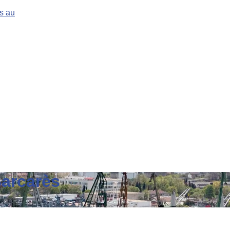
s au
Barcarès