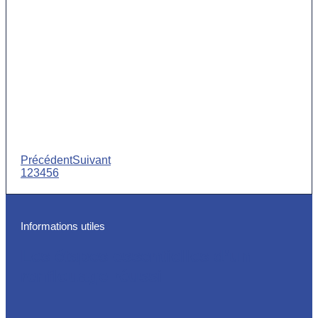
Précédent
Suivant
1
2
3
4
5
6
Informations utiles
Les étapes essentielles d’un
renflouage réussi