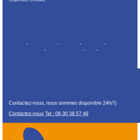
Nos autres secteurs en tant que
Renflouer un bateau
Cannes
,
Saint Tropez
,
Marseille
,
Martigues
,
Port St
Louis du Rhône
,
La Grande Motte
,
Sète
,
Bouches du
Rhône
Vous recherchez une entreprise
pour Renflouer un bateau vers Le Barcarès ?
Contactez-nous, nous sommes disponible 24h/7j
Contactez-nous
Tel : 06 30 38 57 46