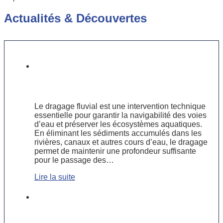
Actualités
&
Découvertes
Dragage fluvial : pourquoi est-il
crucial pour le transport et
l’environnement ?
Le dragage fluvial est une intervention technique
essentielle pour garantir la navigabilité des voies
d’eau et préserver les écosystèmes aquatiques.
En éliminant les sédiments accumulés dans les
rivières, canaux et autres cours d’eau, le dragage
permet de maintenir une profondeur suffisante
pour le passage des…
Lire la suite
Pourquoi les inspections sous-
marines sont essentielles pour la
sécurité des infrastructures maritimes